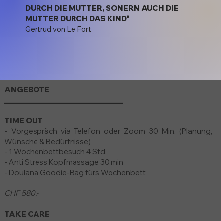
DURCH DIE MUTTER, SONERN AUCH DIE
MUTTER DURCH DAS KIND"
Gertrud von Le Fort
ANGEBOTE
______________________________
TIME OUT
- Vorgespräch via Telefon oder Zoom 30 Min. (Planung,
Wünsche & Bedürfnisse)
- 1 Wochenbettbesuch 4 Std.
- Anti Stress Kopfmassage 30 min
- Doulana Goodie-Bag fürs Wochenbett
CHF 580.-
TAKE CARE