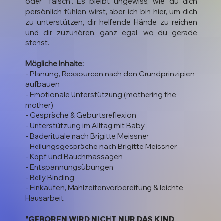
oder "falsch". Es bleibt ungewiss, wie du dich
persönlich fühlen wirst, aber ich bin hier, um dich
zu unterstützen, dir helfende Hände zu reichen
und dir zuzuhören, ganz egal, wo du gerade
stehst.
Mögliche Inhalte:
- Planung, Ressourcen nach den Grundprinzipien
aufbauen
- Emotionale Unterstützung (mothering the
mother)
- Gespräche & Geburtsreflexion
- Unterstützung im Alltag mit Baby
- Baderituale nach Brigitte Meissner
- Heilungsgespräche nach Brigitte Meissner
- Kopf und Bauchmassagen
- Entspannungsübungen
- Belly Binding
- Einkaufen, Mahlzeitenvorbereitung & leichte
Hausarbeit
"GEBOREN WIRD NICHT NUR DAS KIND